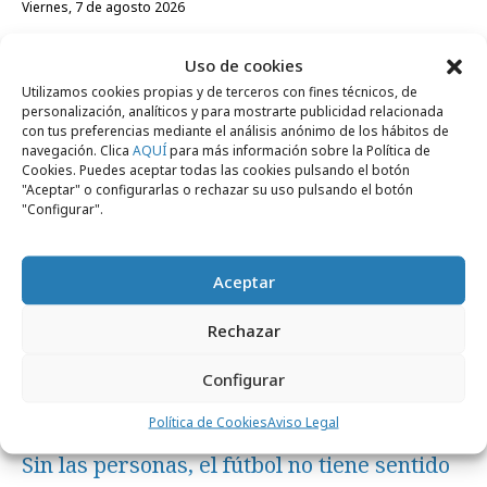
viernes, 7 de agosto 2026
La televisión es el dispositivo líder en
Uso de cookies
verano, por delante del móvil
Utilizamos cookies propias y de terceros con fines técnicos, de
personalización, analíticos y para mostrarte publicidad relacionada
con tus preferencias mediante el análisis anónimo de los hábitos de
Campañas
navegación. Clica
AQUÍ
para más información sobre la Política de
Cookies. Puedes aceptar todas las cookies pulsando el botón
"Aceptar" o configurarlas o rechazar su uso pulsando el botón
"Configurar".
Aceptar
Rechazar
Configurar
Política de Cookies
Aviso Legal
martes, 4 de agosto 2026
Sin las personas, el fútbol no tiene sentido