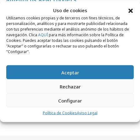
Uso de cookies
Utilizamos cookies propias y de terceros con fines técnicos, de
Campañas
personalización, analíticos y para mostrarte publicidad relacionada
con tus preferencias mediante el análisis anónimo de los hábitos de
navegación. Clica
AQUÍ
para más información sobre la Política de
Cookies. Puedes aceptar todas las cookies pulsando el botón
"Aceptar" o configurarlas o rechazar su uso pulsando el botón
"Configurar".
Aceptar
Rechazar
viernes, 24 de mayo 2019
Configurar
Vallas publicitarias de Fox que se queman
Política de Cookies
Aviso Legal
bajo el sol