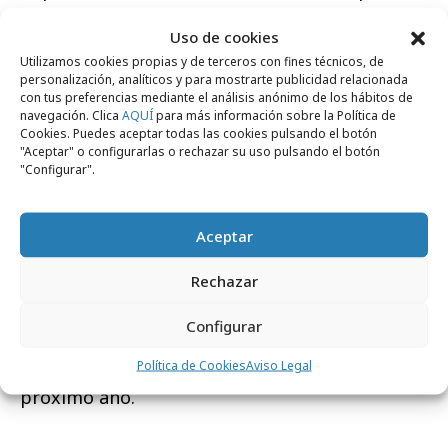
FEDE AEPE que fue presentado en las jornadas
Uso de cookies
por el responsable de investigación de La
Utilizamos cookies propias y de terceros con fines técnicos, de
FEDE, Fernando Montañés.
personalización, analíticos y para mostrarte publicidad relacionada
con tus preferencias mediante el análisis anónimo de los hábitos de
Como resumió Maite Rodríguez, Presidenta de
navegación. Clica
AQUÍ
para más información sobre la Política de
Cookies. Puedes aceptar todas las cookies pulsando el botón
La FEDE AEPE, “Exterior es el cóctel perfecto,
"Aceptar" o configurarlas o rechazar su uso pulsando el botón
"Configurar".
el medio con más crecimiento, altísima
audiencia y cobertura, líder en eficacia por
punto de notoriedad, y que impacta en el
Aceptar
mundo real, donde suceden las cosas”. Un
Rechazar
mundo real en el que todos los profesionales y
empresas de La FEDE AEPE ya están
Configurar
trabajando para las XXX Jornadas de
Política de Cookies
Aviso Legal
Publicidad Exterior que tendrán lugar el
próximo año.