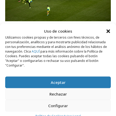
lunes, 16 de marzo 2026
Uso de cookies
El Atlético de Madrid se une a los Peaky
Utilizamos cookies propias y de terceros con fines técnicos, de
Blinders
personalización, analíticos y para mostrarte publicidad relacionada
con tus preferencias mediante el análisis anónimo de los hábitos de
navegación. Clica
AQUÍ
para más información sobre la Política de
Cookies. Puedes aceptar todas las cookies pulsando el botón
Campañas
"Aceptar" o configurarlas o rechazar su uso pulsando el botón
"Configurar".
Aceptar
Rechazar
Configurar
Política de Cookies
Aviso Legal