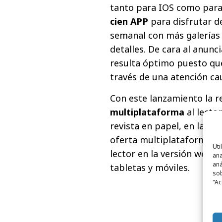
tanto para IOS como para
cien APP
para disfrutar de
semanal con más galerías 
detalles. De cara al anun
resulta óptimo puesto qu
través de una atención cau
Con este lanzamiento la r
multiplataforma
al lecto
revista en papel, en la ta
oferta multiplataforma s
Uti
lector en la versión web t
ana
aná
tabletas y móviles.
sob
"Ac