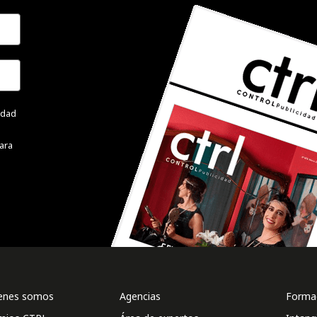
cidad
ara
enes somos
Agencias
Formac