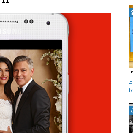
j
E
f