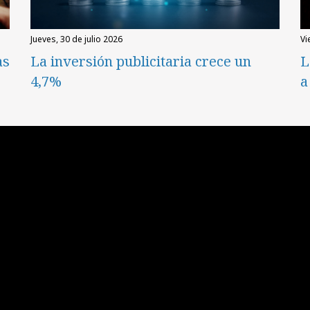
jueves, 30 de julio 2026
v
as
La inversión publicitaria crece un
L
4,7%
a