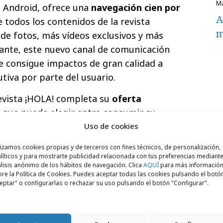
 Android, ofrece una
navegación cien por
A
 todos los contenidos de la revista
m
de fotos, más vídeos exclusivos y más
ciante, este nuevo canal de comunicación
e consigue impactos de gran calidad a
tiva por parte del usuario.
evista ¡HOLA! completa su
oferta
r que puede elegir entre consumir su
bleta y ahora también en el móvil. Toda esta
Uso de cookies
e une a
Hola.com
que también llega al
lizamos cookies propias y de terceros con fines técnicos, de personalización,
radicional y a través de
Responsive Design
a
líticos y para mostrarte publicidad relacionada con tus preferencias mediante
lisis anónimo de los hábitos de navegación. Clica
AQUÍ
para más informació
re la Política de Cookies. Puedes aceptar todas las cookies pulsando el botó
eptar" o configurarlas o rechazar su uso pulsando el botón "Configurar".