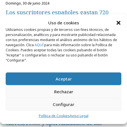
domingo, 30 de junio 2024
Los suscriptores españoles gastan 720
euros al año
Uso de cookies
Utilizamos cookies propias y de terceros con fines técnicos, de
personalización, analíticos y para mostrarte publicidad relacionada
Medios
con tus preferencias mediante el análisis anónimo de los hábitos de
navegación. Clica
AQUÍ
para más información sobre la Política de
Cookies. Puedes aceptar todas las cookies pulsando el botón
"Aceptar" o configurarlas o rechazar su uso pulsando el botón
"Configurar".
Aceptar
Rechazar
Configurar
viernes, 15 de marzo 2024
Política de Cookies
Aviso Legal
Claves, retos y oportunidades de las