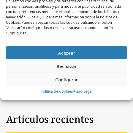
Utilizamos cookies propias y de terceros con fines técnicos, de
personalización, analíticos y para mostrarte publicidad relacionada
con tus preferencias mediante el análisis anónimo de los hábitos de
navegación. Clica
AQUÍ
para más información sobre la Política de
Cookies. Puedes aceptar todas las cookies pulsando el botón
"Aceptar" o configurarlas o rechazar su uso pulsando el botón
"Configurar".
Aceptar
miércoles, 23 de diciembre 2015
Rechazar
Úrsula Corberó, portada de Women´s
Health
Configurar
Política de Cookies
Aviso Legal
Artículos recientes