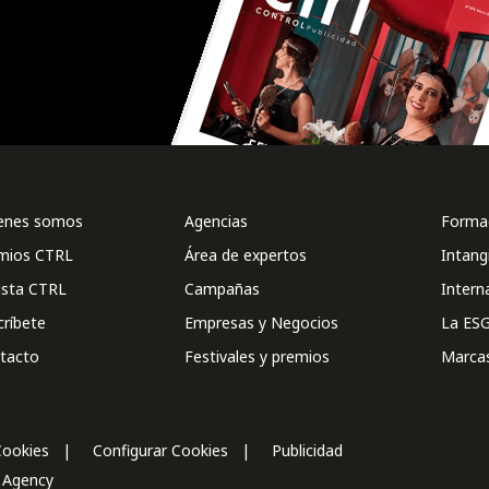
enes somos
Agencias
Formac
mios CTRL
Área de expertos
Intang
ista CTRL
Campañas
Intern
críbete
Empresas y Negocios
La ESG
tacto
Festivales y premios
Marca
Cookies
Configurar Cookies
Publicidad
l Agency