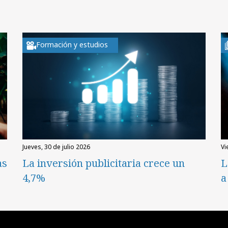
Formación y estudios
jueves, 30 de julio 2026
v
as
La inversión publicitaria crece un
L
4,7%
a