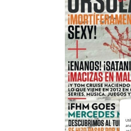
Uti
ana
aná