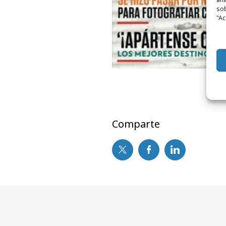
sob
"Ac
Comparte