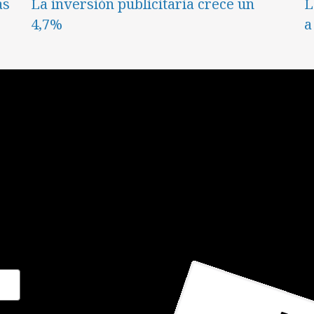
as
La inversión publicitaria crece un
L
4,7%
a