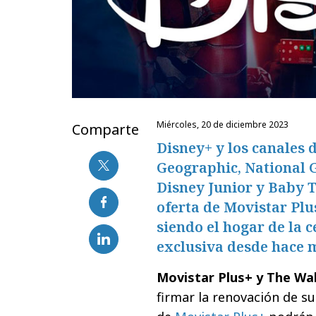
miércoles, 20 de diciembre 2023
Comparte
Disney+ y los canales d
Geographic, National 
Disney Junior y Baby 
oferta de Movistar Plu
siendo el hogar de la 
exclusiva desde hace m
Movistar Plus+ y The Wa
firmar la renovación de su