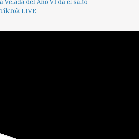
a Velada del Año VI da el salto
 TikTok LIVE