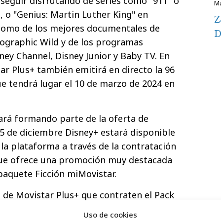
seguir disfrutando de series como "911" o
 o "Genius: Martin Luther King" en
Z
 como de los mejores documentales de
D
eographic Wild y de los programas
sney Channel, Disney Junior y Baby TV. En
ar Plus+ también emitirá en directo la 96
e tendrá lugar el 10 de marzo de 2024 en
ará formando parte de la oferta de
15 de diciembre Disney+ estará disponible
 la plataforma a través de la contratación
que ofrece una promoción muy destacada
 paquete Ficción miMovistar.
s de Movistar Plus+ que contraten el Pack
frutando de premiadas series originales
Uso de cookies