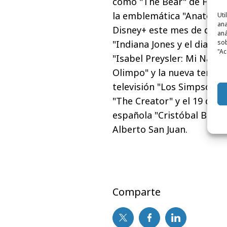
como "The Bear" de FX o "S
la emblemática "Anatomía 
Uti
ana
Disney+ este mes de dicie
aná
"Indiana Jones y el dial d
sob
"Ac
"Isabel Preysler: Mi Navida
Olimpo" y la nueva tempor
televisión "Los Simpson". 
"The Creator" y el 19 de e
española "Cristóbal Balen
Alberto San Juan.
Comparte