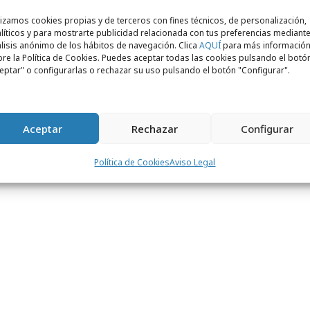
olo asesinatos en el edificio", así como de
de Grey". Los títulos que se lanzan en
lizamos cookies propias y de terceros con fines técnicos, de personalización,
líticos y para mostrarte publicidad relacionada con tus preferencias mediante
mbre incluyen el reciente largometraje
lisis anónimo de los hábitos de navegación. Clica
AQUÍ
para más informació
el destino", el especial producido en España
re la Política de Cookies. Puedes aceptar todas las cookies pulsando el botó
eptar" o configurarlas o rechazar su uso pulsando el botón "Configurar".
d", la serie "Percy Jackson y los Dioses del
ada de la serie más longeva de la
El 17 de enero se estrenará el largometraje
Aceptar
Rechazar
Configurar
nero debutará la esperada serie original
ciaga", protagonizada por el premiado
Política de Cookies
Aviso Legal