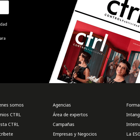
cidad
ara
enes somos
Agencias
Formac
mios CTRL
Área de expertos
Intang
ista CTRL
Campañas
Intern
críbete
Empresas y Negocios
La ESG