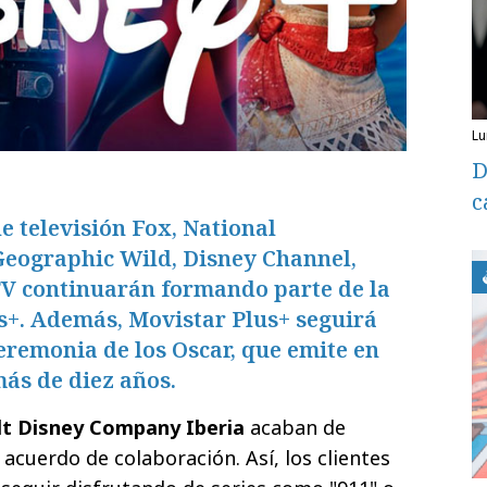
l
D
c
e televisión Fox, National
Geographic Wild, Disney Channel,
TV continuarán formando parte de la
s+. Además, Movistar Plus+ seguirá
ceremonia de los Oscar, que emite en
ás de diez años.
lt Disney Company Iberia
acaban de
 acuerdo de colaboración. Así, los clientes