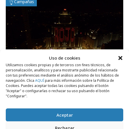
Campañas
Uso de cookies
Utilizamos cookies propias y de terceros con fines técnicos, de
personalización, analíticos y para mostrarte publicidad relacionada
miércoles, 31 de marzo 2021
con tus preferencias mediante el análisis anónimo de los hábitos de
navegación. Clica
AQUÍ
para más información sobre la Política de
Las ventanas del Hotel Riu anuncian la
Cookies. Puedes aceptar todas las cookies pulsando el botón
serie "Sky Rojo" a lo bestia
"Aceptar" o configurarlas o rechazar su uso pulsando el botón
"Configurar".
Medios
Aceptar
Rechazar