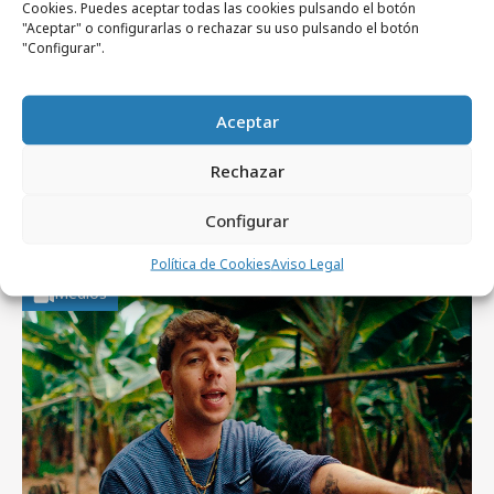
Cookies. Puedes aceptar todas las cookies pulsando el botón
"Aceptar" o configurarlas o rechazar su uso pulsando el botón
"Configurar".
Aceptar
viernes, 7 de agosto 2026
Rechazar
La televisión es el dispositivo líder en
verano, por delante del móvil
Configurar
Política de Cookies
Aviso Legal
Medios