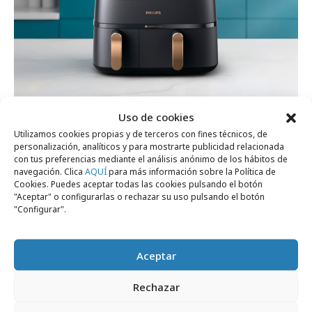
martes, 9 de diciembre 2025
Uso de cookies
Philips Hogar y Dentsu Creative presentan
Utilizamos cookies propias y de terceros con fines técnicos, de
personalización, analíticos y para mostrarte publicidad relacionada
"Me Tienes Frito"
con tus preferencias mediante el análisis anónimo de los hábitos de
navegación. Clica
AQUÍ
para más información sobre la Política de
Cookies. Puedes aceptar todas las cookies pulsando el botón
Empresas y Negocios
"Aceptar" o configurarlas o rechazar su uso pulsando el botón
"Configurar".
Aceptar
Rechazar