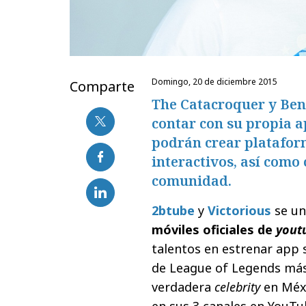
domingo, 20 de diciembre 2015
Comparte
The Catacroquer y Ben
contar con su propia ap
podrán crear platafor
interactivos, así como
comunidad.
2btube
y
Victorious
se un
móviles oficiales de
yout
talentos en estrenar app
de League of Legends más
verdadera
celebrity
en Méxi
en sus 3 canales en YouTu