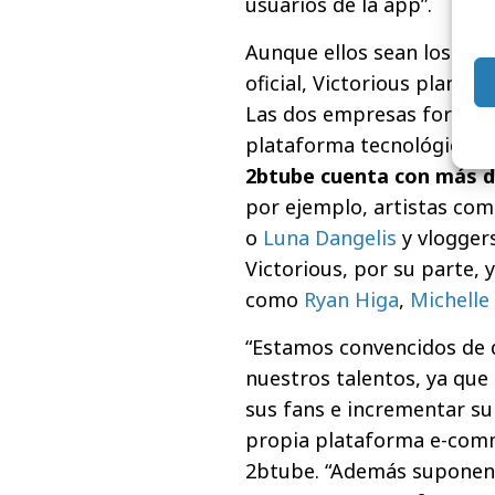
usuarios de la app”.
Aunque ellos sean los pri
oficial, Victorious planea
Las dos empresas forman
plataforma tecnológica de
2btube cuenta con más 
por ejemplo, artistas co
o
Luna Dangelis
y vlogge
Victorious, por su parte,
como
Ryan Higa
,
Michelle
“Estamos convencidos de qu
nuestros talentos, ya que
sus fans e incrementar s
propia plataforma e-comm
2btube. “Además supone