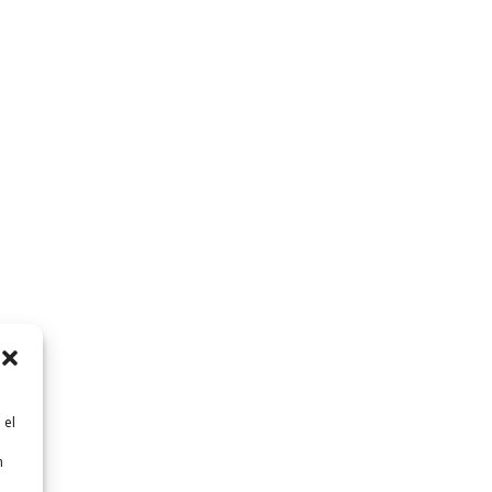
 el
n
n