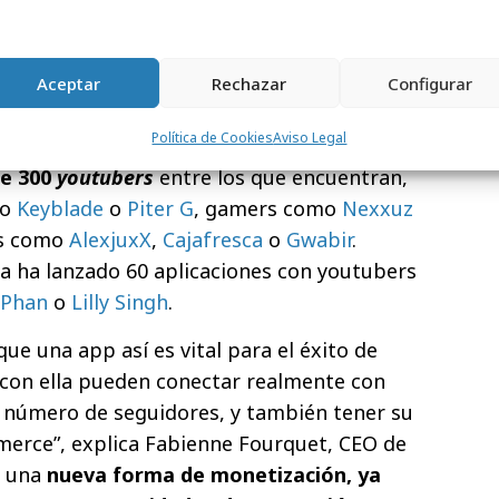
meros en contar con su propia aplicación
 lanzar más apps de los
youtubers
de 2btube.
Aceptar
Rechazar
Configurar
 un perfecto tándem que combina la
Política de Cookies
Aviso Legal
 la primera con los talentos de la segunda.
de 300
youtubers
entre los que encuentran,
mo
Keyblade
o
Piter G
, gamers como
Nexxuz
rs como
AlexjuxX
,
Cajafresca
o
Gwabir
.
 ya ha lanzado 60 aplicaciones con youtubers
 Phan
o
Lilly Singh
.
e una app así es vital para el éxito de
 con ella pueden conectar realmente con
u número de seguidores, y también tener su
erce”, explica Fabienne Fourquet, CEO de
n una
nueva forma de monetización, ya