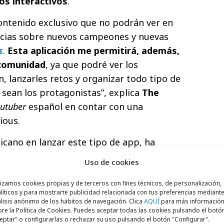
os interactivos
.
contenido exclusivo que no podrán ver en
ticias sobre nuevos campeones y nuevas
s
.
Esta aplicación me permitirá, además,
 comunidad
, ya que podré ver los
 lanzarles retos y organizar todo tipo de
 sean los protagonistas”, explica
The
outuber
español en contar con una
ious.
icano en lanzar este tipo de app, ha
 faceta trotamundos: “Viajar es una de mis
Uso de cookies
 aplicación con el objetivo de
crear una
la, a través de hashtags de las diferentes
lizamos cookies propias y de terceros con fines técnicos, de personalización,
líticos y para mostrarte publicidad relacionada con tus preferencias mediante
drán ver fotos sobre esa ciudad, que
lisis anónimo de los hábitos de navegación. Clica
AQUÍ
para más informació
compartido o las que han subido otros
re la Política de Cookies. Puedes aceptar todas las cookies pulsando el botó
eptar" o configurarlas o rechazar su uso pulsando el botón "Configurar".