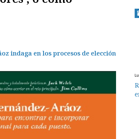
oz indaga en los procesos de elección
l
R
e