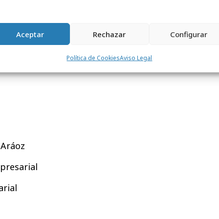
o de los títulos más vendidos en los
 sido traducida ya al chino y al portugués,
Aceptar
Rechazar
Configurar
o de traducción a numerosos idiomas.
Política de Cookies
Aviso Legal
-Aráoz
mpresarial
rial