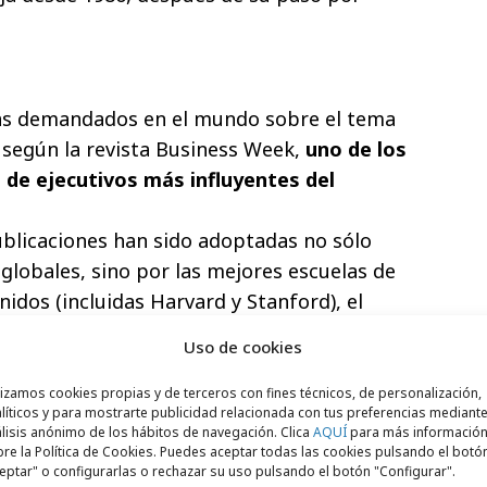
ás demandados en el mundo sobre el tema
y, según la revista Business Week,
uno de los
de ejecutivos más influyentes del
blicaciones han sido adoptadas no sólo
lobales, sino por las mejores escuelas de
idos (incluidas Harvard y Stanford), el
de las naciones más avanzadas y hasta el
Uso de cookies
 Chino.
lizamos cookies propias y de terceros con fines técnicos, de personalización,
líticos y para mostrarte publicidad relacionada con tus preferencias mediante
lisis anónimo de los hábitos de navegación. Clica
AQUÍ
para más informació
re la Política de Cookies. Puedes aceptar todas las cookies pulsando el botó
s la edición española de su best seller
eptar" o configurarlas o rechazar su uso pulsando el botón "Configurar".
 lanzado en junio del año pasado y que