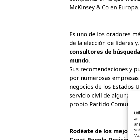
McKinsey & Co en Europa.
Es uno de los oradores m
de la elección de líderes 
consultores de búsqueda 
mundo
.
Sus recomendaciones y pu
por numerosas empresas g
negocios de los Estados Un
servicio civil de algunas 
propio Partido Comunista
Uti
ana
aná
sob
Rodéate de los mejores
e
"Ac
Great People Decisions
,