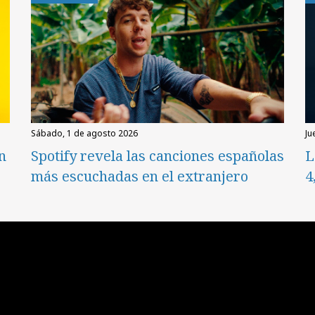
sábado, 1 de agosto 2026
ju
en
Spotify revela las canciones españolas
L
más escuchadas en el extranjero
4