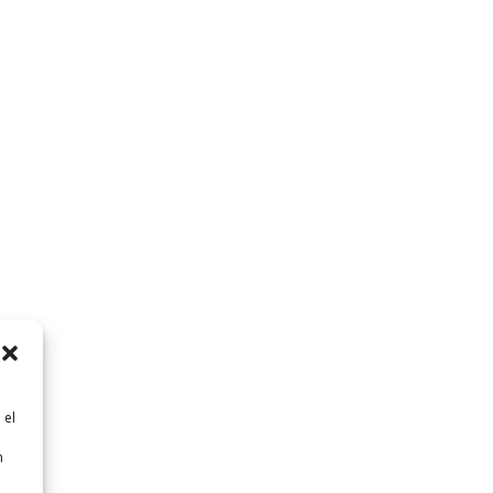
 el
n
n