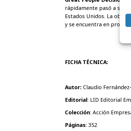
rápidamente pasó a ser un
Estados Unidos. La obra ha
y se encuentra en proces
FICHA TÉCNICA:
Autor:
Claudio Fernández
Editoria
l
: LID Editorial E
Colección
: Acción Empresa
Páginas
: 352