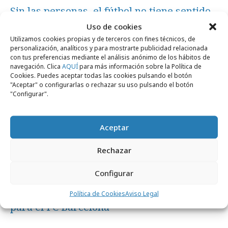
Sin las personas, el fútbol no tiene sentido
Uso de cookies
Utilizamos cookies propias y de terceros con fines técnicos, de
Marcas y ESG
personalización, analíticos y para mostrarte publicidad relacionada
con tus preferencias mediante el análisis anónimo de los hábitos de
navegación. Clica
AQUÍ
para más información sobre la Política de
Cookies. Puedes aceptar todas las cookies pulsando el botón
"Aceptar" o configurarlas o rechazar su uso pulsando el botón
"Configurar".
Aceptar
Rechazar
Configurar
miércoles, 15 de julio 2026
La Casa de Carlota diseña una colección
Política de Cookies
Aviso Legal
para el FC Barcelona