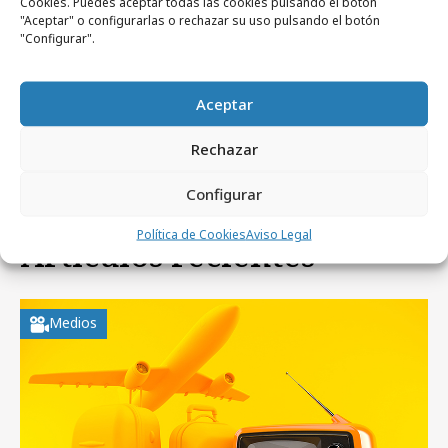
Cookies. Puedes aceptar todas las cookies pulsando el botón
"Aceptar" o configurarlas o rechazar su uso pulsando el botón
"Configurar".
Noticias Relacionadas
Aceptar
No se han encontrado noticias relacionadas.
Rechazar
Configurar
Política de Cookies
Aviso Legal
Artículos recientes
Medios