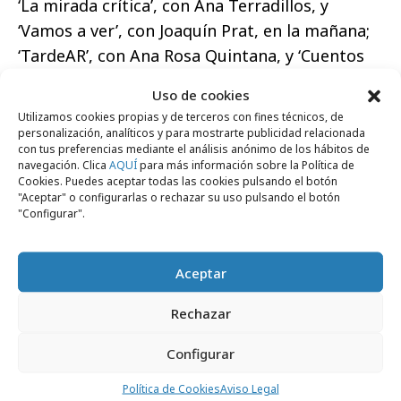
‘La mirada crítica’, con Ana Terradillos, y
‘Vamos a ver’, con Joaquín Prat, en la mañana;
‘TardeAR’, con Ana Rosa Quintana, y ‘Cuentos
Chinos’, con Jorge Javier Vázquez, en tarde y el
Uso de cookies
access prime time, respectivamente; y ‘GH
Utilizamos cookies propias y de terceros con fines técnicos, de
VIP’, con Marta Flich y Ion Aramendi; ‘El
personalización, analíticos y para mostrarte publicidad relacionada
con tus preferencias mediante el análisis anónimo de los hábitos de
musical de tu vida’, con Carlos Sobera; y nuevas
navegación. Clica
AQUÍ
para más información sobre la Política de
temporadas de ‘Got Talent España’, con Santi
Cookies. Puedes aceptar todas las cookies pulsando el botón
"Aceptar" o configurarlas o rechazar su uso pulsando el botón
Millán, ‘Entrevías’ y ‘La que se avecina’ en el
"Configurar".
prime time, entre otros, son las principales
novedades con las que arranca esta nueva
Aceptar
etapa en la cadena
Rechazar
Configurar
Política de Cookies
Aviso Legal
Haz clic para aceptar cookies de marketing