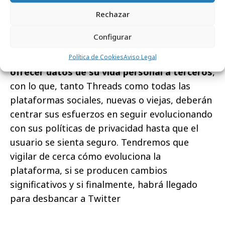
publicaciones.
Rechazar
Más allá de su funcionalidad como app,
los
Configurar
usuarios cada vez están más concienciados
con salvaguardar su privacidad y no quieren
Política de Cookies
Aviso Legal
ofrecer datos de su vida personal a terceros
,
con lo que, tanto Threads como todas las
plataformas sociales, nuevas o viejas, deberán
centrar sus esfuerzos en seguir evolucionando
con sus políticas de privacidad hasta que el
usuario se sienta seguro. Tendremos que
vigilar de cerca cómo evoluciona la
plataforma, si se producen cambios
significativos y si finalmente, habrá llegado
para desbancar a Twitter