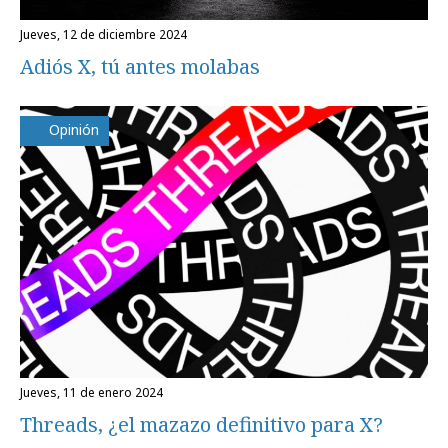
jueves, 12 de diciembre 2024
Adiós X, tú antes molabas
Opinión
jueves, 11 de enero 2024
Threads, ¿el mazazo definitivo para X?