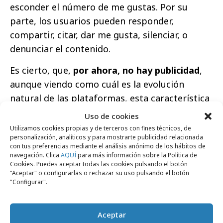
esconder el número de me gustas. Por su
parte, los usuarios pueden responder,
compartir, citar, dar me gusta, silenciar, o
denunciar el contenido.
Es cierto, que,
por ahora, no hay publicidad
,
aunque viendo como cuál es la evolución
natural de las plataformas, esta característica
seguramente aparecerá en poco tiempo, ya
Uso de cookies
que es la forma más rápida de monetizar. Eso
Utilizamos cookies propias y de terceros con fines técnicos, de
personalización, analíticos y para mostrarte publicidad relacionada
sí, los influencers y caras conocidas ya están
con tus preferencias mediante el análisis anónimo de los hábitos de
comenzando a realizar sorteos para ganar
navegación. Clica
AQUÍ
para más información sobre la Política de
Cookies. Puedes aceptar todas las cookies pulsando el botón
visibilidad en esta red social.
"Aceptar" o configurarlas o rechazar su uso pulsando el botón
"Configurar".
Por ahora, como es una primera versión, no
hay mensajes directos, no se puede utilizar
Aceptar
versión web y no se puede filtrar por