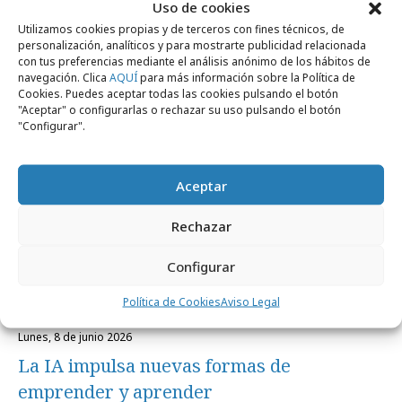
Uso de cookies
Noticias Relacionadas
Utilizamos cookies propias y de terceros con fines técnicos, de
personalización, analíticos y para mostrarte publicidad relacionada
con tus preferencias mediante el análisis anónimo de los hábitos de
navegación. Clica
AQUÍ
para más información sobre la Política de
Cookies. Puedes aceptar todas las cookies pulsando el botón
Empresas y Negocios
"Aceptar" o configurarlas o rechazar su uso pulsando el botón
"Configurar".
Aceptar
Rechazar
Configurar
Política de Cookies
Aviso Legal
lunes, 8 de junio 2026
La IA impulsa nuevas formas de
emprender y aprender