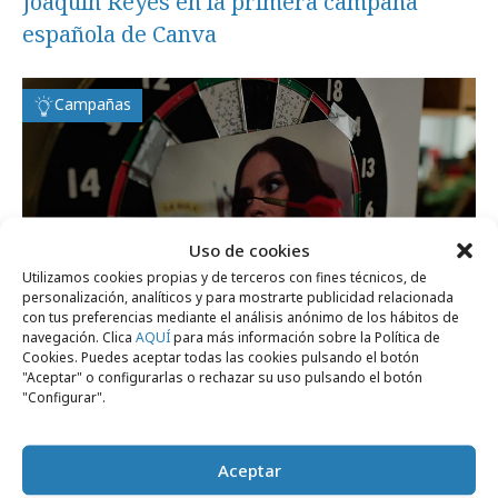
Joaquín Reyes en la primera campaña
española de Canva
Campañas
Uso de cookies
Utilizamos cookies propias y de terceros con fines técnicos, de
personalización, analíticos y para mostrarte publicidad relacionada
con tus preferencias mediante el análisis anónimo de los hábitos de
navegación. Clica
AQUÍ
para más información sobre la Política de
Cookies. Puedes aceptar todas las cookies pulsando el botón
"Aceptar" o configurarlas o rechazar su uso pulsando el botón
viernes, 19 de diciembre 2025
"Configurar".
No, la Pedroche no se va a poner un
vestido de La Gula del Norte
Aceptar