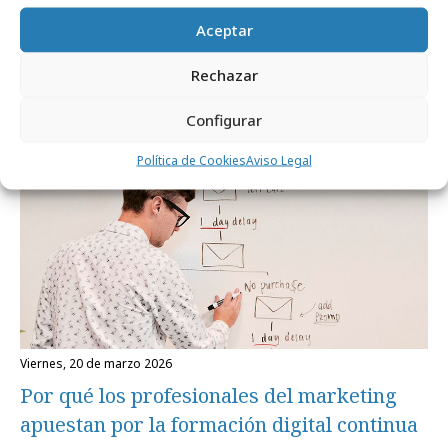
Seguir comportamientos, no perfiles
Aceptar
estáticos: la nueva lógica de las audiencias
Rechazar
Formación y estudios
Configurar
Política de Cookies
Aviso Legal
viernes, 20 de marzo 2026
Por qué los profesionales del marketing
apuestan por la formación digital continua