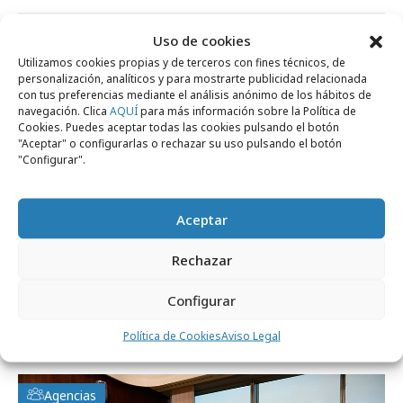
Agencias
Uso de cookies
Utilizamos cookies propias y de terceros con fines técnicos, de
personalización, analíticos y para mostrarte publicidad relacionada
con tus preferencias mediante el análisis anónimo de los hábitos de
navegación. Clica
AQUÍ
para más información sobre la Política de
Cookies. Puedes aceptar todas las cookies pulsando el botón
"Aceptar" o configurarlas o rechazar su uso pulsando el botón
"Configurar".
Aceptar
Rechazar
jueves, 16 de abril 2026
Configurar
Nace Capital Studio para convertir
comunicación en productos
Política de Cookies
Aviso Legal
Agencias