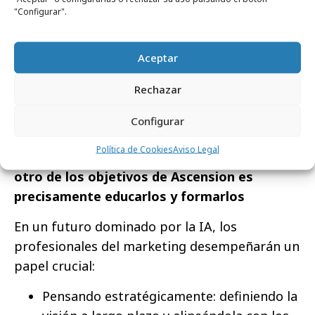
procesos como nunca los hemos hecho, que,
"Configurar".
me atrevo a decir, todavía ni siquiera podemos
imaginar. La única cosa clara es que nuestras
Aceptar
capacidades profesionales, así como las
necesidades de la industria, habrán
Rechazar
evolucionado.
Configurar
¿Qué papel jugarán los profesionales del
Política de Cookies
Aviso Legal
marketing en ese escenario? Suponemos que
otro de los objetivos de Ascension es
precisamente educarlos y formarlos
En un futuro dominado por la IA, los
profesionales del marketing desempeñarán un
papel crucial:
Pensando estratégicamente: definiendo la