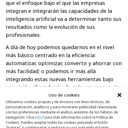
que el enfoque bajo el que las empresas
integran e integrarán las capacidades de la
inteligencia artificial va a determinar tanto sus
resultados como la evolución de sus
profesionales.
A día de hoy podemos quedarnos en el nivel
más básico centrado en la eficiencia:
automatizar, optimizar, convertir y ahorrar con
más facilidad; o podemos ir más allá
integrando estas nuevas herramientas bajo
una visión eficaz: haciendo más con menos sin
perder de vista la eficacia y la interacción
Uso de cookies
Utilizamos cookies propias y de terceros con fines técnicos, de
humano-máquina.
personalización, analíticos y para mostrarte publicidad relacionada
con tus preferencias mediante el análisis anónimo de los hábitos de
El futuro, sin embargo, nos da posibilidades
navegación. Clica
AQUÍ
para más información sobre la Política de
Cookies. Puedes aceptar todas las cookies pulsando el botón
infinitas de creación y transformación de
"Aceptar" o configurarlas o rechazar su uso pulsando el botón