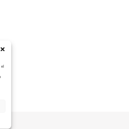
 el
n
n