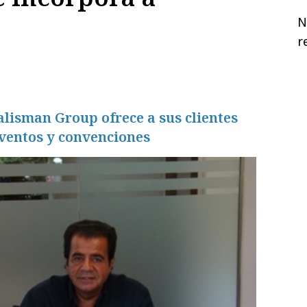
N
r
alisman Group ofrece a sus clientes
eventos y convenciones