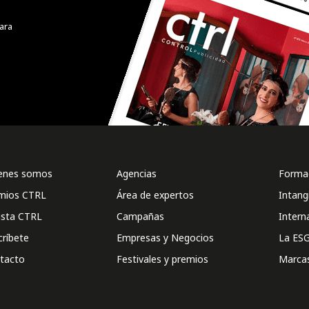
ara
enes somos
Agencias
Formac
mios CTRL
Área de expertos
Intang
ista CTRL
Campañas
Intern
críbete
Empresas y Negocios
La ESG
tacto
Festivales y premios
Marca