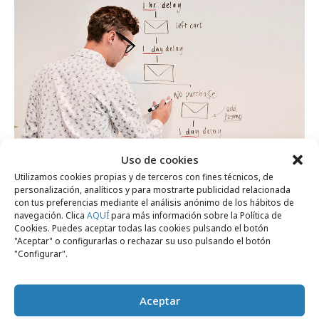
viernes, 20 de marzo 2026
Uso de cookies
Por qué los profesionales del marketing
Utilizamos cookies propias y de terceros con fines técnicos, de
personalización, analíticos y para mostrarte publicidad relacionada
apuestan por la formación digital continua
con tus preferencias mediante el análisis anónimo de los hábitos de
navegación. Clica
AQUÍ
para más información sobre la Política de
Cookies. Puedes aceptar todas las cookies pulsando el botón
Opinión
"Aceptar" o configurarlas o rechazar su uso pulsando el botón
"Configurar".
Aceptar