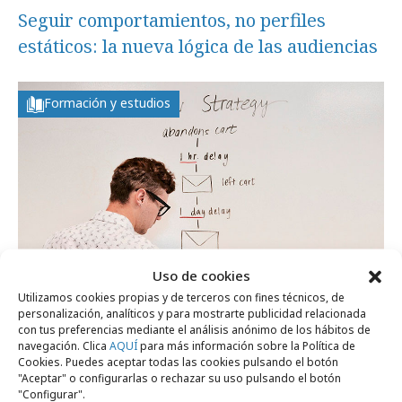
Seguir comportamientos, no perfiles
estáticos: la nueva lógica de las audiencias
Formación y estudios
Uso de cookies
Utilizamos cookies propias y de terceros con fines técnicos, de
personalización, analíticos y para mostrarte publicidad relacionada
con tus preferencias mediante el análisis anónimo de los hábitos de
viernes, 20 de marzo 2026
navegación. Clica
AQUÍ
para más información sobre la Política de
Cookies. Puedes aceptar todas las cookies pulsando el botón
Por qué los profesionales del marketing
"Aceptar" o configurarlas o rechazar su uso pulsando el botón
apuestan por la formación digital continua
"Configurar".