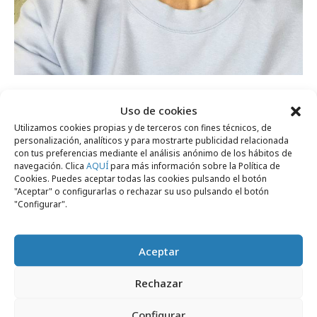
Esta recopilación de reflexiones sobre el fracaso, a cargo de
Javier
Uso de cookies
Pérez Rey
, está inspirada en el libro '
Teoría optimista del fracaso
'
Utilizamos cookies propias y de terceros con fines técnicos, de
personalización, analíticos y para mostrarte publicidad relacionada
de
Ignasi Giró
y está publicada íntegramente en el
nº677 de la revista
con tus preferencias mediante el análisis anónimo de los hábitos de
Ctrl, de descarga gratuita
.
navegación. Clica
AQUÍ
para más información sobre la Política de
Cookies. Puedes aceptar todas las cookies pulsando el botón
"Aceptar" o configurarlas o rechazar su uso pulsando el botón
"Configurar".
Comparte
Aceptar
Rechazar
Configurar