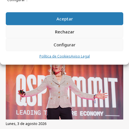
Aceptar
Artículos recientes
Rechazar
Configurar
Empresas y Negocios
Política de Cookies
Aviso Legal
lunes, 3 de agosto 2026