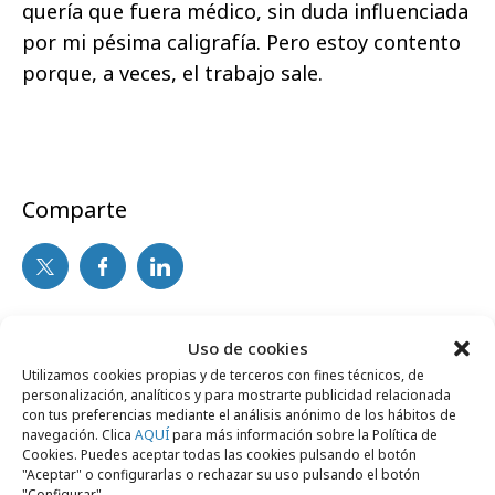
quería que fuera médico, sin duda influenciada
por mi pésima caligrafía. Pero estoy contento
porque, a veces, el trabajo sale.
Comparte
Noticias Relacionadas
Uso de cookies
Utilizamos cookies propias y de terceros con fines técnicos, de
personalización, analíticos y para mostrarte publicidad relacionada
con tus preferencias mediante el análisis anónimo de los hábitos de
martes, 25 de enero 2011
Profesionales
navegación. Clica
AQUÍ
para más información sobre la Política de
Tango ficha a Chiqui Palomares
Cookies. Puedes aceptar todas las cookies pulsando el botón
"Aceptar" o configurarlas o rechazar su uso pulsando el botón
"Configurar".