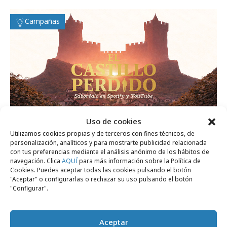
Campañas
Uso de cookies
Utilizamos cookies propias y de terceros con fines técnicos, de
personalización, analíticos y para mostrarte publicidad relacionada
domingo, 26 de abril 2026
con tus preferencias mediante el análisis anónimo de los hábitos de
"El Castillo Perdido", serie de ficción
navegación. Clica
AQUÍ
para más información sobre la Política de
Cookies. Puedes aceptar todas las cookies pulsando el botón
sonora de Turismo de Navarra
"Aceptar" o configurarlas o rechazar su uso pulsando el botón
"Configurar".
Campañas
Aceptar