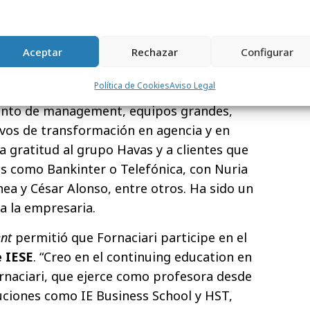
de estudiar en la Universidad Luiss Guido
r en Bocconi Milán)– para incorporarse como
digital de Havas Media Group
y, luego,
Aceptar
Rechazar
Configurar
 Havas+, la agencia global de Telefónica.
Política de Cookies
Aviso Legal
 este nivel ha sido una experiencia única
ento de management, equipos grandes,
tivos de transformación en agencia y en
la gratitud al grupo Havas y a clientes que
s como Bankinter o Telefónica, con Nuria
ea y César Alonso, entre otros. Ha sido un
a la empresaria.
nt
permitió que Fornaciari participe en el
e IESE
. “Creo en el continuing education en
rnaciari, que ejerce como profesora desde
tuciones como IE Business School y HST,