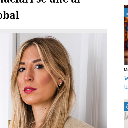
obal
W
t