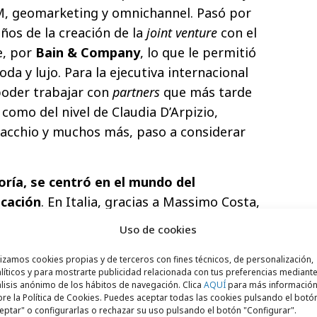
M, geomarketing y omnichannel. Pasó por
ños de la creación de la
joint venture
con el
e, por
Bain & Company
, lo que le permitió
da y lujo. Para la ejecutiva internacional
poder trabajar con
partners
que más tarde
como del nivel de Claudia D’Arpizio,
lacchio y muchos más, paso a considerar
oría, se centró en el mundo del
icación
. En Italia, gracias a Massimo Costa,
 WPP como CDO; después se unió a
Uso de cookies
omo directora Digital y CRM, y a Young
lizamos cookies propias y de terceros con fines técnicos, de personalización,
líticos y para mostrarte publicidad relacionada con tus preferencias mediante
lisis anónimo de los hábitos de navegación. Clica
AQUÍ
para más informació
iari aterriza en Españ
a –país en el que ya
re la Política de Cookies. Puedes aceptar todas las cookies pulsando el botó
poca en la que estudiaba un MBA en IE
eptar" o configurarlas o rechazar su uso pulsando el botón "Configurar".