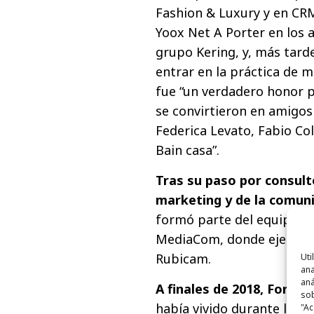
Fashion & Luxury y en CR
Yoox Net A Porter en los a
grupo Kering, y, más tard
entrar en la práctica de mo
fue “un verdadero honor 
se convirtieron en amigos 
Federica Levato, Fabio Co
Bain casa”.
Tras su paso por consult
marketing y de la comun
formó parte del equip de
MediaCom, donde ejerció c
Rubicam.
Uti
ana
aná
A finales de 2018, Fornac
sob
había vivido durante la é
"Ac