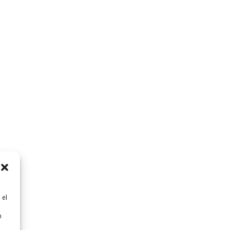
 el
n
n