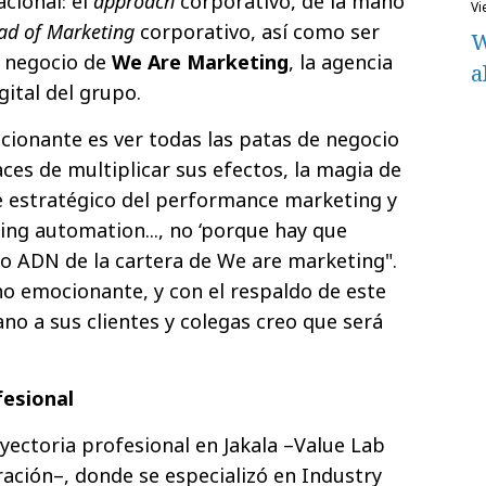
acional: el
approach
corporativo, de la mano
v
ad of Marketing
corporativo, así como ser
W
e negocio de
We Are Marketing
, la agencia
a
ital del grupo.
ocionante es ver todas las patas de negocio
ces de multiplicar sus efectos, la magia de
aje estratégico del performance marketing y
ng automation..., no ‘porque hay que
cio ADN de la cartera de We are marketing".
no emocionante, y con el respaldo de este
no a sus clientes y colegas creo que será
fesional
yectoria profesional en Jakala –Value Lab
ración–, donde se especializó en Industry