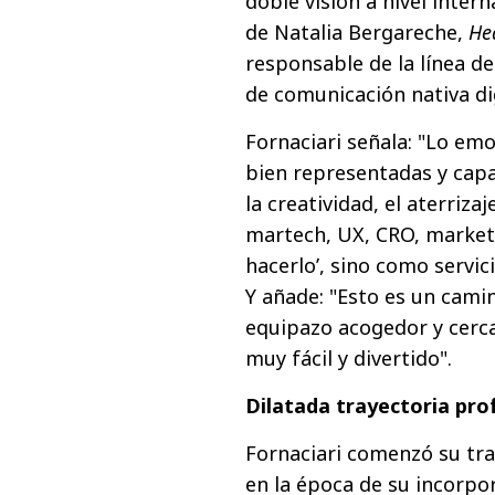
doble visión a nivel intern
de Natalia Bergareche,
He
responsable de la línea d
de comunicación nativa dig
Fornaciari señala: "Lo em
bien representadas y capa
la creatividad, el aterriz
martech, UX, CRO, marketi
hacerlo’, sino como servi
Y añade: "Esto es un cami
equipazo acogedor y cerca
muy fácil y divertido".
Dilatada trayectoria pro
Fornaciari comenzó su tra
en la época de su incorpo