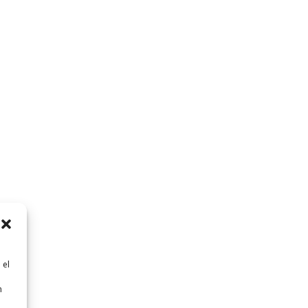
 el
n
n