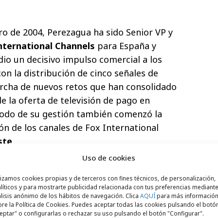
o de 2004, Perezagua ha sido Senior VP y
nternational Channels
para España y
dio un decisivo impulso comercial a los
on la distribución de cinco señales de
archa de nuevos retos que han consolidado
de la oferta de televisión de pago en
íodo de su gestión también comenzó la
ón de los canales de Fox International
ste
.
Uso de cookies
lizamos cookies propias y de terceros con fines técnicos, de personalización,
ada a FIC, fue director general para España
líticos y para mostrarte publicidad relacionada con tus preferencias mediante
levisión
Fox Kids
(hoy Jetix) y director de
lisis anónimo de los hábitos de navegación. Clica
AQUÍ
para más informació
re la Política de Cookies. Puedes aceptar todas las cookies pulsando el botó
de entretenimiento de origen japonés
eptar" o configurarlas o rechazar su uso pulsando el botón "Configurar".