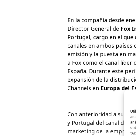
En la compañía desde ener
Director General de
Fox I
Portugal, cargo en el que 
canales en ambos países c
emisión y la puesta en m
a Fox como el canal líder 
España. Durante este per
expansión de la distribuci
Channels en
Europa del E
Uti
Con anterioridad a su lleg
ana
y Portugal del canal de te
aná
sob
marketing de la empresa 
"Ac