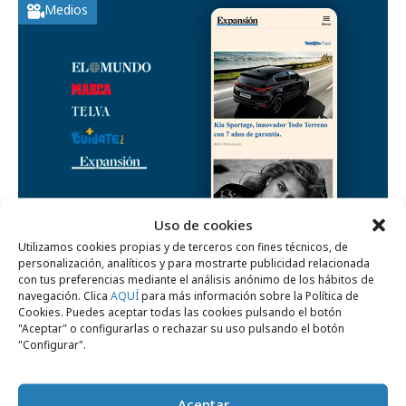
Medios
Uso de cookies
lunes, 4 de octubre 2021
Utilizamos cookies propias y de terceros con fines técnicos, de
Unidad Editorial renueva su acuerdo
personalización, analíticos y para mostrarte publicidad relacionada
con tus preferencias mediante el análisis anónimo de los hábitos de
exclusivo con Taboola
navegación. Clica
AQUÍ
para más información sobre la Política de
Cookies. Puedes aceptar todas las cookies pulsando el botón
"Aceptar" o configurarlas o rechazar su uso pulsando el botón
"Configurar".
Empresas y Negocios
Aceptar