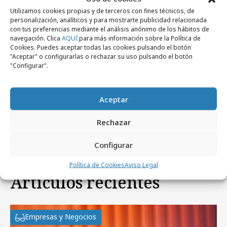
Dos nuevos fichajes creativos en El Ruso
Utilizamos cookies propias y de terceros con fines técnicos, de
personalización, analíticos y para mostrarte publicidad relacionada
de Rocky
con tus preferencias mediante el análisis anónimo de los hábitos de
navegación. Clica
AQUÍ
para más información sobre la Política de
Cookies. Puedes aceptar todas las cookies pulsando el botón
lunes, 9 de abril 2012
Profesionales
"Aceptar" o configurarlas o rechazar su uso pulsando el botón
Marta Fernández se incorpora a Infinity
"Configurar".
lunes, 17 de mayo 2010
Aceptar
Agencias
Wunderman Barcelona cambia de oficinas
Rechazar
Configurar
Política de Cookies
Aviso Legal
Artículos recientes
Empresas y Negocios