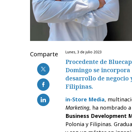
lunes, 3 de julio 2023
Comparte
Procedente de Blueca
Domingo se incorpora 
desarrollo de negocio 
Filipinas.
in-Store Media
, multinac
Marketing
, ha nombrado 
Business Development 
Polonia y Filipinas. Gradu