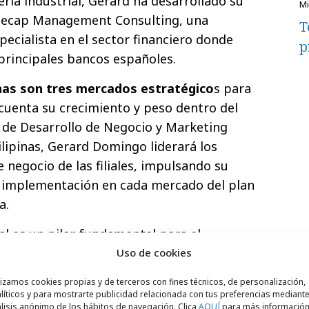
ría industrial, Gerard ha desarrollado su
luecap Management Consulting, una
T
pecialista en el sector financiero donde
p
 principales bancos españoles.
pinas son tres mercados estratégico
s para
cuenta su crecimiento y peso dentro del
de Desarrollo de Negocio y Marketing
ilipinas, Gerard Domingo liderará los
 negocio de las filiales, impulsando su
a implementación en cada mercado del plan
a.
al es un pilar fundamental para el
 y esto se ve reflejado en los contratos
Uso de cookies
nto en Filipinas como en Portugal y el
lizamos cookies propias y de terceros con fines técnicos, de personalización,
cuitos en Polonia. Afronto con mucha
líticos y para mostrarte publicidad relacionada con tus preferencias mediante
lisis anónimo de los hábitos de navegación. Clica
AQUÍ
para más informació