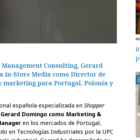
i
p
p Management Consulting, Gerard
a in-Store Media como Director de
y marketing para Portugal, Polonia y
ional española especializada en
Shopper
a
Gerard Domingo como Marketing &
Manager
en los mercados de Portugal,
ado en Tecnologías Industriales por la UPC