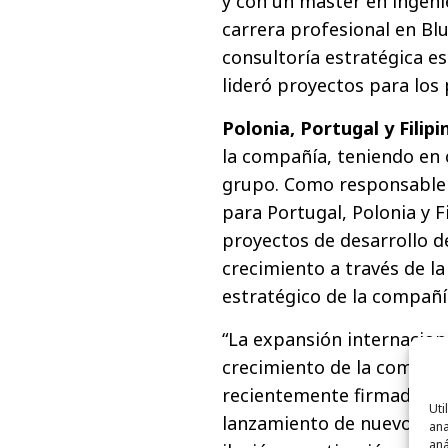
y con un máster en ingenie
carrera profesional en B
consultoría estratégica es
lideró proyectos para los
Polonia, Portugal y Fili
la compañía, teniendo en 
grupo. Como responsable 
para Portugal, Polonia y F
proyectos de desarrollo de
crecimiento a través de l
estratégico de la compañí
“La expansión internacion
crecimiento de la compañía
recientemente firmados ta
Uti
lanzamiento de nuevos cir
ana
aná