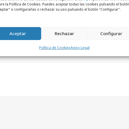
e momento de crecimiento de la compañía,
re la Política de Cookies. Puedes aceptar todas las cookies pulsando el botó
ir creciendo profesionalmente y contribuir
eptar" o configurarlas o rechazar su uso pulsando el botón "Configurar".
ratégico”, ha comentado Gerard tras su
Aceptar
Rechazar
Configurar
Política de Cookies
Aviso Legal