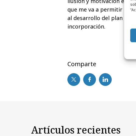
ilusión y motivación est
sob
que me va a permitir segu
"Ac
al desarrollo del plan est
incorporación.
Comparte
Artículos recientes