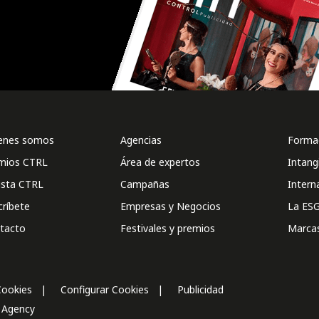
enes somos
Agencias
Formac
mios CTRL
Área de expertos
Intang
ista CTRL
Campañas
Intern
críbete
Empresas y Negocios
La ESG
tacto
Festivales y premios
Marca
Cookies
Configurar Cookies
Publicidad
l Agency