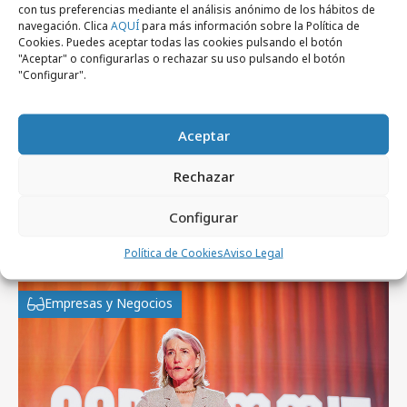
con tus preferencias mediante el análisis anónimo de los hábitos de
navegación. Clica
AQUÍ
para más información sobre la Política de
Cookies. Puedes aceptar todas las cookies pulsando el botón
"Aceptar" o configurarlas o rechazar su uso pulsando el botón
viernes, 22 de diciembre 2023
"Configurar".
Diego Medvedocky es el nuevo Global
Creative Partner de Grey Group
Aceptar
Rechazar
Configurar
Artículos recientes
Política de Cookies
Aviso Legal
Empresas y Negocios