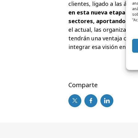
clientes, ligado a las áre
ana
aná
en esta nueva etapa de l
sob
sectores, aportando su 
"Ac
el actual, las organizacio
tendrán una ventaja compe
integrar esa visión en los c
Comparte