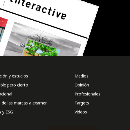
ión y estudios
Medios
ible pero cierto
Opinión
acional
Profesionales
 de las marcas a examen
Targets
s y ESG
Videos