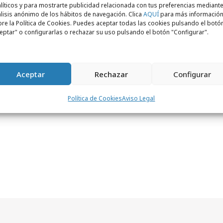
as de Growth y KAM,
Jorge se va a encargar
líticos y para mostrarte publicidad relacionada con tus preferencias mediante
lisis anónimo de los hábitos de navegación. Clica
AQUÍ
para más informació
a gestión de clientes de diferentes
re la Política de Cookies. Puedes aceptar todas las cookies pulsando el botó
amplio conocimiento
. “En contextos como
eptar" o configurarlas o rechazar su uso pulsando el botón "Configurar".
nes que apuestan por la activación del dato
titiva y Havas Media es el lugar ideal para
Aceptar
Rechazar
Configurar
lientes”, explica Ruiz.
Política de Cookies
Aviso Legal