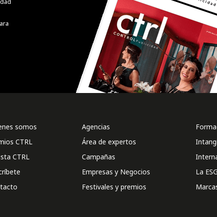
cidad
ara
enes somos
Agencias
Formac
mios CTRL
Área de expertos
Intang
ista CTRL
Campañas
Intern
críbete
Empresas y Negocios
La ESG
tacto
Festivales y premios
Marca