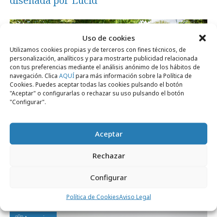
diseñada por Lùcid
Campañas
Uso de cookies
Utilizamos cookies propias y de terceros con fines técnicos, de
personalización, analíticos y para mostrarte publicidad relacionada
con tus preferencias mediante el análisis anónimo de los hábitos de
navegación. Clica
AQUÍ
para más información sobre la Política de
Cookies. Puedes aceptar todas las cookies pulsando el botón
"Aceptar" o configurarlas o rechazar su uso pulsando el botón
"Configurar".
Aceptar
Rechazar
martes, 27 de junio 2023
Experiencia phygital de alquiler de
Configurar
mobiliario de playa
Política de Cookies
Aviso Legal