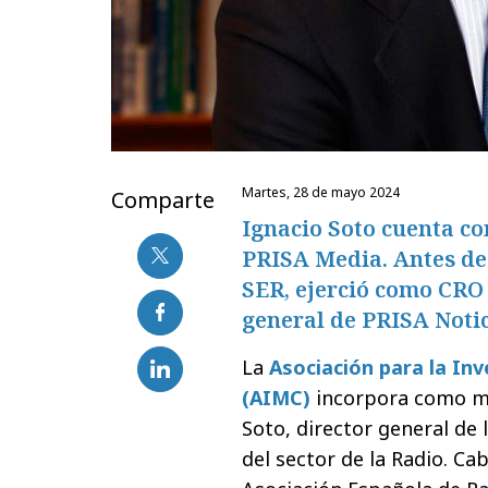
martes, 28 de mayo 2024
Comparte
Ignacio Soto cuenta co
PRISA Media. Antes de 
SER, ejerció como CRO
general de PRISA Notic
La
Asociación para la In
(AIMC)
incorpora como mi
Soto, director general de
del sector de la Radio. Ca