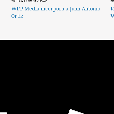
viernes, 31 de julio 2026
ju
WPP Media incorpora a Juan Antonio
R
Ortiz
W