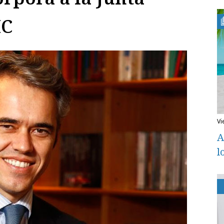
MC
v
A
l