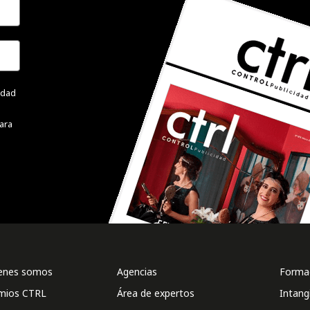
cidad
ara
enes somos
Agencias
Formac
mios CTRL
Área de expertos
Intang