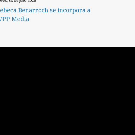
eves, 30 de julio 2026
ebeca Benarroch se incorpora a
PP Media