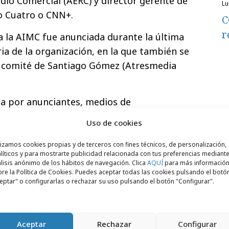
dio Comercial (AERC) y director gerente de
l
o Cuatro o CNN+.
C
r
a la AIMC fue anunciada durante la última
a de la organización, en la que también se
l comité de Santiago Gómez (Atresmedia
da por anunciantes, medios de
 publicidad, agencias de medios,
Uso de cookies
 principal objetivo es el estudio y análisis
os en España.
lizamos cookies propias y de terceros con fines técnicos, de personalización,
líticos y para mostrarte publicidad relacionada con tus preferencias mediante
lisis anónimo de los hábitos de navegación. Clica
AQUÍ
para más informació
re la Política de Cookies. Puedes aceptar todas las cookies pulsando el botó
eptar" o configurarlas o rechazar su uso pulsando el botón "Configurar".
Aceptar
Rechazar
Configurar