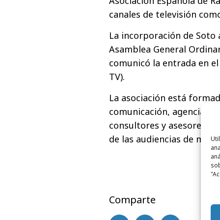
Asociación Española de Ra
canales de televisión com
La incorporación de Soto 
Asamblea General Ordinari
comunicó la entrada en e
TV).
La asociación está forma
comunicación, agencias de
consultores y asesores y su
de las audiencias de medi
Uti
ana
aná
sob
"Ac
Comparte