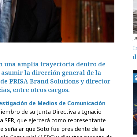
ju
I
d
n una amplia trayectoria dentro de
asumir la dirección general de la
 de PRISA Brand Solutions y director
ias, entre otros cargos.
vestigación de Medios de Comunicación
embro de su Junta Directiva a Ignacio
 la SER, que ejercerá como representante
be señalar que Soto fue presidente de la