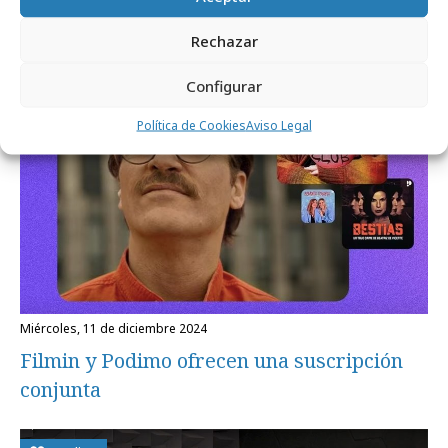
Noticias Relacionadas
Rechazar
Configurar
Medios
Política de Cookies
Aviso Legal
miércoles, 11 de diciembre 2024
Filmin y Podimo ofrecen una suscripción
conjunta