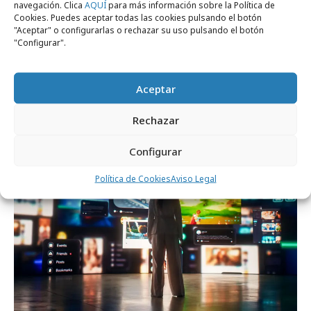
navegación. Clica
AQUÍ
para más información sobre la Política de
Cookies. Puedes aceptar todas las cookies pulsando el botón
"Aceptar" o configurarlas o rechazar su uso pulsando el botón
"Configurar".
lunes, 20 de julio 2026
Aceptar
Cara a cara con el hombre que vendió el
mundo
Rechazar
Configurar
Opinión
Política de Cookies
Aviso Legal