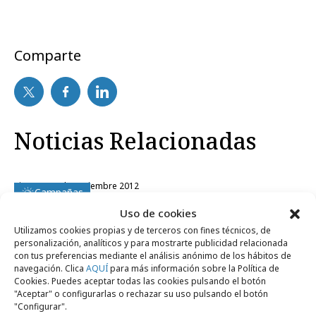
Comparte
Noticias Relacionadas
viernes, 16 de noviembre 2012
Campañas
Wuaki.tv inunda las calles de emociones
Uso de cookies
Utilizamos cookies propias y de terceros con fines técnicos, de
personalización, analíticos y para mostrarte publicidad relacionada
martes, 5 de junio 2012
Agencias
con tus preferencias mediante el análisis anónimo de los hábitos de
Commo abre oficina en Madrid
navegación. Clica
AQUÍ
para más información sobre la Política de
Cookies. Puedes aceptar todas las cookies pulsando el botón
"Aceptar" o configurarlas o rechazar su uso pulsando el botón
"Configurar".