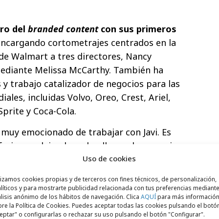
ro del
branded content
con sus primeros
encargando cortometrajes centrados en la
 de Walmart a tres directores, Nancy
mediante Melissa McCarthy. También ha
 y trabajo catalizador de negocios para las
les, incluidas Volvo, Oreo, Crest, Ariel,
Sprite y Coca-Cola.
 muy emocionado de trabajar con Javi. Es
ferio sur, dejando su huella en el escenario
que dan forma al mundo para mejor. Su
Uso de cookies
s, su trabajo desafía las categorías y tiene
lizamos cookies propias y de terceros con fines técnicos, de personalización,
 demuestra. Pero sobre todo, entiende que
líticos y para mostrarte publicidad relacionada con tus preferencias mediante
lisis anónimo de los hábitos de navegación. Clica
AQUÍ
para más informació
e profunda inclusión definirá la próxima
re la Política de Cookies. Puedes aceptar todas las cookies pulsando el botó
 en nuestra industria. Estoy encantado de
eptar" o configurarlas o rechazar su uso pulsando el botón "Configurar".