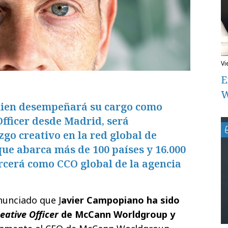
v
E
W
uien desempeñará su cargo como
Officer desde Madrid, será
zgo creativo en la red global de
e abarca más de 100 países y 16.000
rcerá como CCO global de la agencia
unciado que J
avier Campopiano ha sido
eative Officer
de McCann Worldgroup y