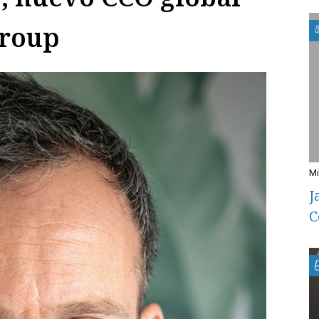
roup
J
C