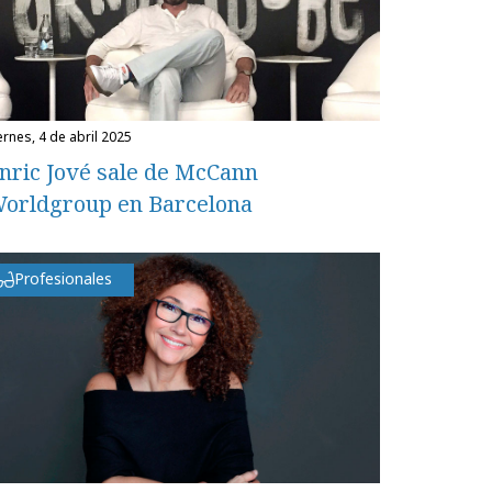
iernes, 4 de abril 2025
nric Jové sale de McCann
orldgroup en Barcelona
Profesionales