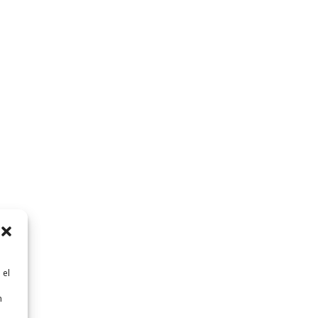
 el
n
n