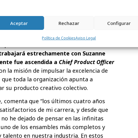
uir sobre esa cultura a una escala épica
cCann Worldgroup".
Aceptar
Rechazar
Configurar
representa el más reciente movimiento de
el amplio conjunto de soluciones de la red
Política de Cookies
Aviso Legal
 poderosa central creativa de McCann.
rabajará estrechamente con Suzanne
ente fue ascendida a
Chief Product Officer
on la misión de impulsar la excelencia de
 que toda la organización apunta a
lar su producto creativo colectivo.
, comenta que “los últimos cuatro años
satisfactorios de mi carrera, y desde que
, no he dejado de pensar en las infinitas
a uno de los ensambles más completos y
talento en nuestra industria. En estos