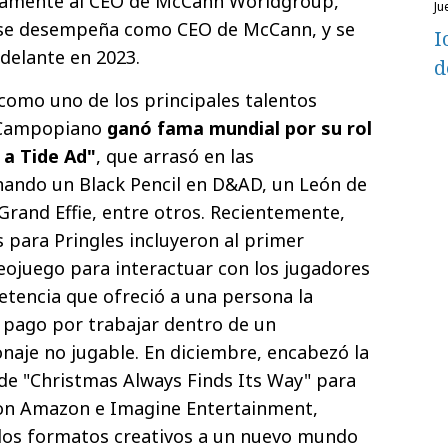
ctamente al CEO de McCann Worldgroup,
j
 se desempeña como CEO de McCann, y se
I
delante en 2023.
d
omo uno de los principales talentos
, Campopiano
ganó fama mundial por su rol
 a Tide Ad"
, que arrasó en las
nando un Black Pencil en D&AD, un León de
Grand Effie, entre otros. Recientemente,
 para Pringles incluyeron al primer
eojuego para interactuar con los jugadores
petencia que ofreció a una persona la
 pago por trabajar dentro de un
aje no jugable. En diciembre, encabezó la
 de "Christmas Always Finds Its Way" para
con Amazon e Imagine Entertainment,
 los formatos creativos a un nuevo mundo