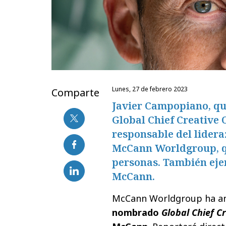
lunes, 27 de febrero 2023
Comparte
Javier Campopiano, q
Global Chief Creative 
responsable del lidera
McCann Worldgroup, qu
personas. También eje
McCann.
McCann Worldgroup ha an
nombrado
Global Chief Cr