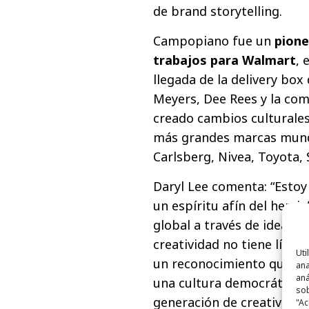
de brand storytelling.
Campopiano fue un
pione
trabajos para Walmart
, 
llegada de la delivery box
Meyers, Dee Rees y la co
creado cambios culturales
más grandes marcas mundia
Carlsberg, Nivea, Toyota, 
Daryl Lee comenta: “Estoy
un espíritu afín del hemis
global a través de ideas 
creatividad no tiene límite
Uti
un reconocimiento que lo
ana
aná
una cultura democrática d
sob
generación de creatividad
"Ac