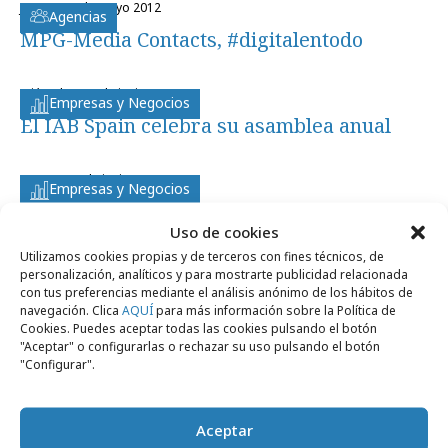
jueves, 24 de mayo 2012
Agencias
MPG-Media Contacts, #digitalentodo
miércoles, 29 de junio 2011
Empresas y Negocios
El IAB Spain celebra su asamblea anual
martes, 29 de junio 2010
Empresas y Negocios
Javier Navarro, elegido presidente del IAB
Uso de cookies
Spain
Utilizamos cookies propias y de terceros con fines técnicos, de
personalización, analíticos y para mostrarte publicidad relacionada
con tus preferencias mediante el análisis anónimo de los hábitos de
navegación. Clica
AQUÍ
para más información sobre la Política de
Cookies. Puedes aceptar todas las cookies pulsando el botón
"Aceptar" o configurarlas o rechazar su uso pulsando el botón
"Configurar".
Artículos recientes
Aceptar