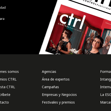
cidad
ara
enes somos
Agencias
Formac
mios CTRL
Área de expertos
Intang
ista CTRL
Campañas
Intern
críbete
Empresas y Negocios
La ESG
tacto
Festivales y premios
Marca