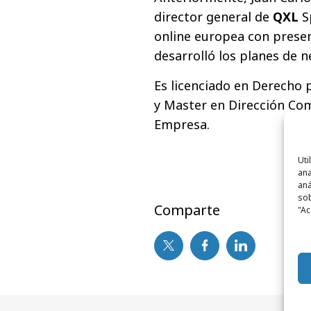
director general de
QXL
S
online europea con presenc
desarrolló los planes de n
Es licenciado en Derecho
y Master en Dirección Com
Empresa.
Uti
ana
aná
sob
Comparte
"Ac