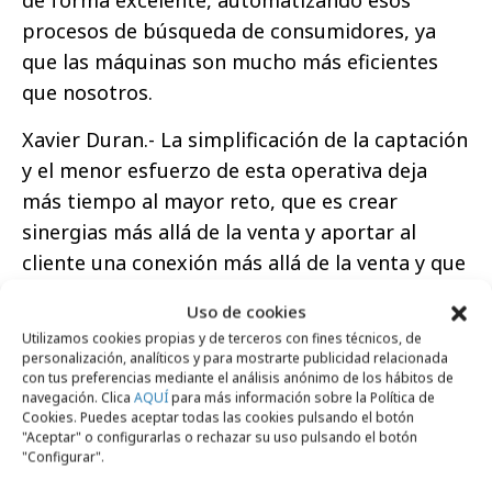
de forma excelente, automatizando esos
procesos de búsqueda de consumidores, ya
que las máquinas son mucho más eficientes
que nosotros.
Xavier Duran.- La simplificación de la captación
y el menor esfuerzo de esta operativa deja
más tiempo al mayor reto, que es crear
sinergias más allá de la venta y aportar al
cliente una conexión más allá de la venta y que
el factor de decisión no solamente sea el
Uso de cookies
producto, sino el orgullo de crearlo. La
Utilizamos cookies propias y de terceros con fines técnicos, de
tecnología nos ayuda a tener tiempo para ser
personalización, analíticos y para mostrarte publicidad relacionada
con tus preferencias mediante el análisis anónimo de los hábitos de
más creativos, algo que nunca hay que olvidar
navegación. Clica
AQUÍ
para más información sobre la Política de
a pesar del alto nivel de digitalización con el
Cookies. Puedes aceptar todas las cookies pulsando el botón
"Aceptar" o configurarlas o rechazar su uso pulsando el botón
que contamos.
"Configurar".