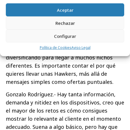
Nacho Comisaña.- Ahora, los mensajes
creativos tienen mucha menos vida útil que
Aceptar
antes, por lo que es cada vez más importante
Rechazar
este trabajo y, sobre todo, tienes que
diversificar en las categorías en las que entras
Configurar
con tu marca: nosotros estamos en
Política de Cookies
Aviso Legal
motociclismo, pero también en moda,
diversificando para llegar a muchos nichos
diferentes. Es importante contar el por qué
quieres llevar unas Hawkers, más allá de
mensajes simples como ofertas puntuales.
Gonzalo Rodríguez.- Hay tanta información,
demanda y nitidez en los dispositivos, creo que
el mayor de los retos es cómo consigues
mostrar lo relevante al cliente en el momento
adecuado. Suena a algo básico, pero hay que