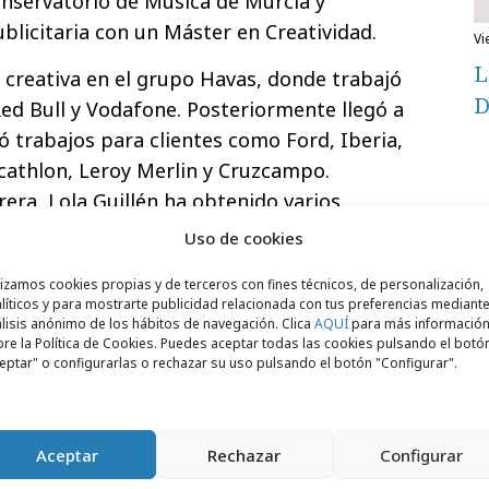
onservatorio de Música de Murcia y
licitaria con un Máster en Creatividad.
v
L
creativa en el grupo Havas, donde trabajó
D
d Bull y Vodafone. Posteriormente llegó a
ó trabajos para clientes como Ford, Iberia,
athlon, Leroy Merlin y Cruzcampo.
era, Lola Guillén ha obtenido varios
ales como One Show, Cannes Lions, cdec, El
Uso de cookies
ia, The Caples Awards, JCDecaux o Genio.
lizamos cookies propias y de terceros con fines técnicos, de personalización,
líticos y para mostrarte publicidad relacionada con tus preferencias mediante
lisis anónimo de los hábitos de navegación. Clica
AQUÍ
para más informació
re la Política de Cookies. Puedes aceptar todas las cookies pulsando el botó
eptar" o configurarlas o rechazar su uso pulsando el botón "Configurar".
Aceptar
Rechazar
Configurar