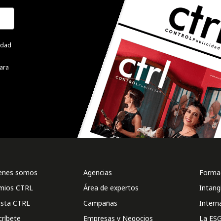
cidad
ara
enes somos
Agencias
Formac
mios CTRL
Área de expertos
Intang
ista CTRL
Campañas
Intern
críbete
Empresas y Negocios
La ESG