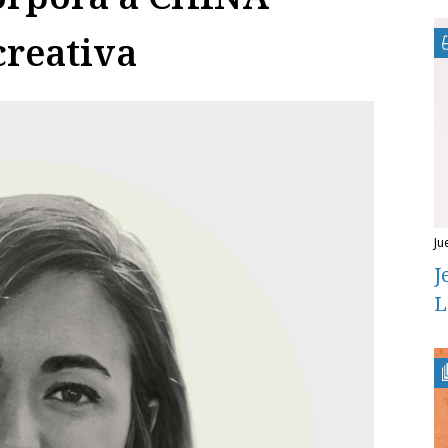
creativa
ju
J
L