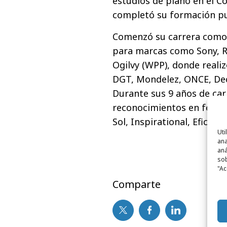
estudios de piano en el C
completó su formación pub
Comenzó su carrera como 
para marcas como Sony, Re
Ogilvy (WPP), donde realiz
DGT, Mondelez, ONCE, Dec
Durante sus 9 años de carr
reconocimientos en festiv
Sol, Inspirational, Eficac
Uti
ana
aná
sob
"Ac
Comparte