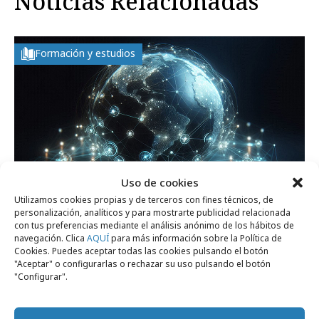
Noticias Relacionadas
Formación y estudios
Uso de cookies
Utilizamos cookies propias y de terceros con fines técnicos, de
personalización, analíticos y para mostrarte publicidad relacionada
con tus preferencias mediante el análisis anónimo de los hábitos de
jueves, 11 de junio 2026
navegación. Clica
AQUÍ
para más información sobre la Política de
Cookies. Puedes aceptar todas las cookies pulsando el botón
El principal motor de crecimiento de las
"Aceptar" o configurarlas o rechazar su uso pulsando el botón
marcas es la verdad
"Configurar".