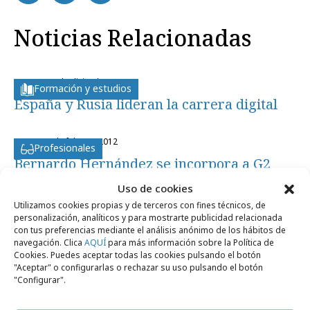
Noticias Relacionadas
martes, 11 de diciembre 2012
Formación y estudios
España y Rusia lideran la carrera digital
lunes, 20 de febrero 2012
Profesionales
Bernardo Hernández se incorpora a G2
Uso de cookies
lunes, 19 de diciembre 2011
Utilizamos cookies propias y de terceros con fines técnicos, de
Profesionales
personalización, analíticos y para mostrarte publicidad relacionada
César Montes ficha por G2
con tus preferencias mediante el análisis anónimo de los hábitos de
navegación. Clica
AQUÍ
para más información sobre la Política de
Cookies. Puedes aceptar todas las cookies pulsando el botón
"Aceptar" o configurarlas o rechazar su uso pulsando el botón
"Configurar".