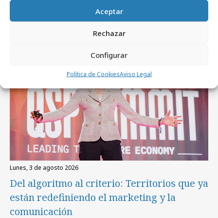
Artículos recientes
Aceptar
Rechazar
Empresas y Negocios
Configurar
Política de Cookies
Aviso Legal
lunes, 3 de agosto 2026
Del algoritmo al criterio: Territorios que ya
están redefiniendo el marketing y la
comunicación