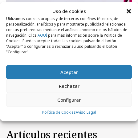
Uso de cookies
Utilizamos cookies propias y de terceros con fines técnicos, de
jueves, 2 de octubre 2014
personalización, analíticos y para mostrarte publicidad relacionada
Cosmo TV estrena imagen
con tus preferencias mediante el análisis anónimo de los hábitos de
navegación. Clica
AQUÍ
para más información sobre la Política de
Cookies. Puedes aceptar todas las cookies pulsando el botón
"Aceptar" o configurarlas o rechazar su uso pulsando el botón
jueves, 3 de enero 2013
Empresas y Negocios
"Configurar".
Acuerdo entre Mediaset y Cosmopolitan TV
Aceptar
miércoles, 28 de marzo 2012
Empresas y Negocios
Cosmopolitan TV se suma a la Carrera de la
Rechazar
Mujer
Configurar
Política de Cookies
Aviso Legal
Artículos recientes