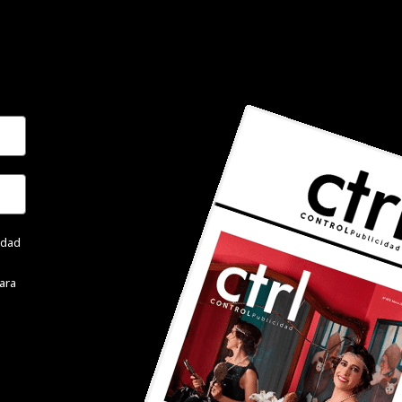
cidad
ara