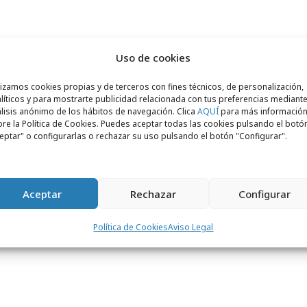
la agencia se completa con dos expertos en
Uso de cookies
ado,
Guillermo García
que se incorpora
 de otro
Jerónimo Arroyo
, como director de
lizamos cookies propias y de terceros con fines técnicos, de personalización,
líticos y para mostrarte publicidad relacionada con tus preferencias mediante
ía
proviene de Arnold Beyond y con
lisis anónimo de los hábitos de navegación. Clica
AQUÍ
para más informació
ado en CP Interactive. Por su parte,
Arroyo
re la Política de Cookies. Puedes aceptar todas las cookies pulsando el botó
eptar" o configurarlas o rechazar su uso pulsando el botón "Configurar".
le de planificación estratégica en Remo D6 y
esponsable del área de mobile marketing de
Aceptar
Rechazar
Configurar
Política de Cookies
Aviso Legal
omo director general de la oficina de
.