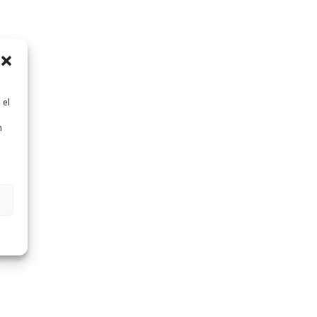
 el
n
n