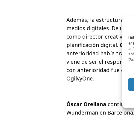
Además, la estructura de 
medios digitales. De un l
como director creativo, y
Uti
ana
planificación digital.
Garc
aná
anterioridad había trabaj
sob
"Ac
viene de ser el responsab
con anterioridad fue el r
OgilvyOne.
Óscar Orellana
continúa c
Wunderman en Barcelona